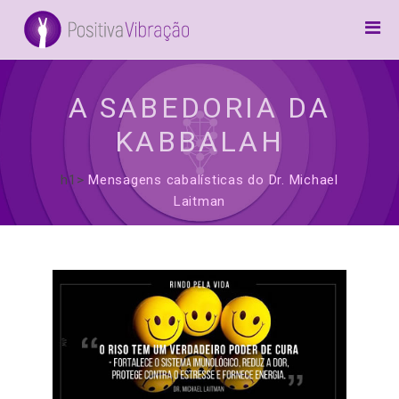
Home
Canalizações
A SABEDORIA DA
Arcanjos
KABBALAH
Frases
h1>
Mensagens cabalísticas do Dr. Michael
Inspiração
Laitman
5D / Awake
Preces