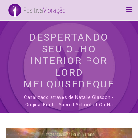
Home
Canalizações
DESPERTANDO
Arcanjos
SEU OLHO
Frases
INTERIOR POR
Inspiração
LORD
Awake
MELQUISEDEQUE
Preces
Canalizado através de Natalie Glasson -
Original Fonte: Sacred School of OmNa