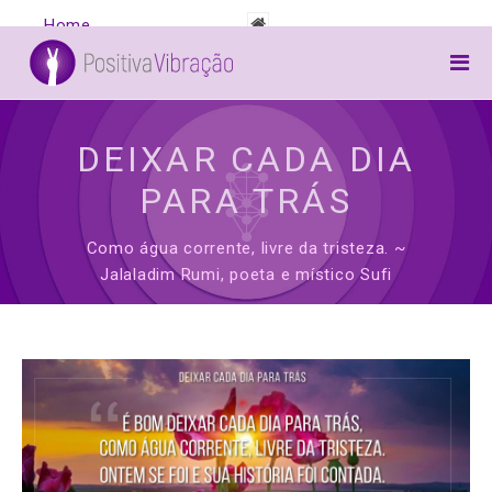
S
Home
Canalizações
Arcanjos
DEIXAR CADA DIA
Frases
PARA TRÁS
Inspiração
Como água corrente, livre da tristeza. ~
Jalaladim Rumi, poeta e místico Sufi
Awake
Preces