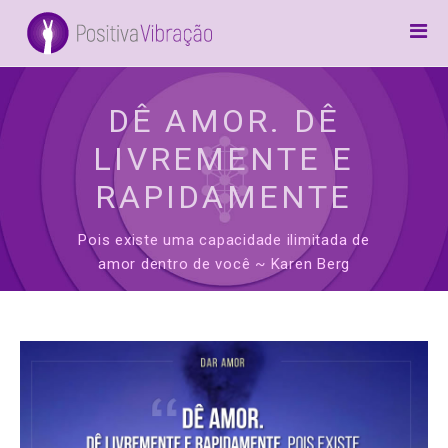
Home
Canalizações
DÊ AMOR. DÊ
Arcanjos
LIVREMENTE E
Frases
RAPIDAMENTE
Inspiração
Pois existe uma capacidade ilimitada de
Awake
amor dentro de você ~ Karen Berg
Preces