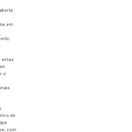
aberta
rna em
eito,
l estas
 um
r o
inais
o
ntro de
 que
ive, com