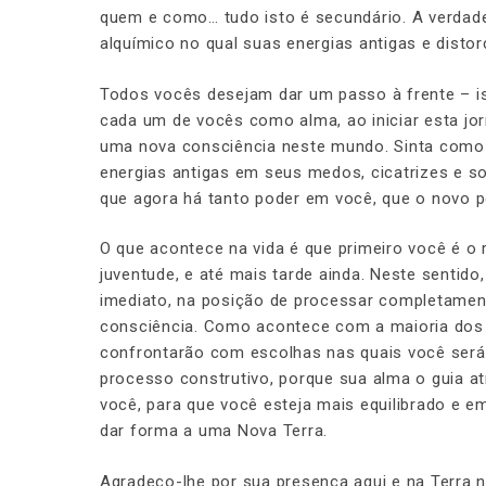
quem e como… tudo isto é secundário. A verdadei
alquímico no qual suas energias antigas e dist
Todos vocês desejam dar um passo à frente – isto
cada um de vocês como alma, ao iniciar esta jo
uma nova consciência neste mundo. Sinta como
energias antigas em seus medos, cicatrizes e s
que agora há tanto poder em você, que o novo p
O que acontece na vida é que primeiro você é o
juventude, e até mais tarde ainda. Neste sentid
imediato, na posição de processar completamente
consciência. Como acontece com a maioria dos 
confrontarão com escolhas nas quais você será 
processo construtivo, porque sua alma o guia atr
você, para que você esteja mais equilibrado e e
dar forma a uma Nova Terra.
Agradeço-lhe por sua presença aqui e na Terra