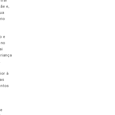
trar
ãe e,
sua
rio
o e
 no
ai
criança
.
ior à
ias
entos
de