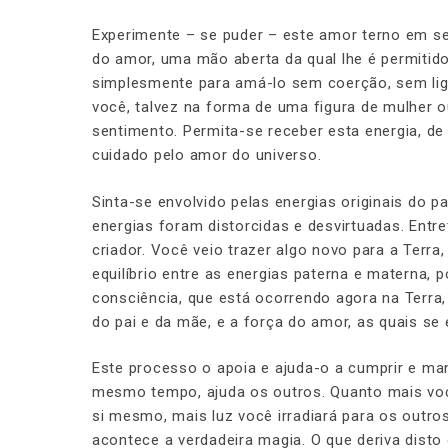
Experimente – se puder – este amor terno em 
do amor, uma mão aberta da qual lhe é permitid
simplesmente para amá-lo sem coerção, sem liga
você, talvez na forma de uma figura de mulher 
sentimento. Permita-se receber esta energia, de
cuidado pelo amor do universo.
Sinta-se envolvido pelas energias originais do 
energias foram distorcidas e desvirtuadas. Ent
criador. Você veio trazer algo novo para a Terra, 
equilíbrio entre as energias paterna e materna,
consciência, que está ocorrendo agora na Terra,
do pai e da mãe, e a força do amor, as quais s
Este processo o apoia e ajuda-o a cumprir e man
mesmo tempo, ajuda os outros. Quanto mais você
si mesmo, mais luz você irradiará para os outros
acontece a verdadeira magia. O que deriva dist