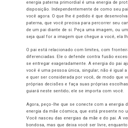
energia paterna primordial é uma energia de prot
disposição. Independentemente de como seu pai b
você agora. O que lhe é pedido é que desenvolva
paterna, que você precisa para percorrer seu cam
de um pai diante de si. Peça uma imagem, ou um
seja qual for a imagem que chegue a você, ela lh
O pai está relacionado com limites, com frontei
diferenciadas. Ele o defende contra fusão exce
se entregar exageradamente. A energia do pai aj
você é uma pessoa única, singular; não é igual a
e quer ser considerada por você, de modo que vo
próprias decisões e faça suas próprias escolhas,
guiará neste sentido; ele se importa com você.
Agora, peço-lhe que se conecte com a energia 
energia da mãe cósmica, que está presente no un
Você nasceu das energias da mãe e do pai. A v
bondosa, mas que deixa você ser livre, enquan