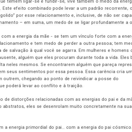
ue temem ligar-se e fundir-se, vive também o medo da energ
. Este efeito combinado pode levar a um padrão recorrente, 
golido” por esse relacionamento e, inclusive, de não ser cap
ionamento – em suma, um medo de se ligar profundamente a 
te com a energia da mãe - se tem um vínculo forte com a ener
elacionamento e tem medo de perder a outra pessoa; tem me
ia de salvação à qual você se agarra. Em mulheres e homens
ausente, alguém que eles procuram durante toda a vida. Eles
alta neles mesmos. Se encontrarem alguém que pareça repres
 em seus sentimentos por essa pessoa. Essa carência cria u
 outrem, chegando ao ponto de reivindicar a posse do
e poderá levar ao conflito e à traição.
o de distorções relacionadas com as energias do pai e da m
abstratos, eles se desenrolam muito concretamente na sua
m a energia primordial do pai… com a energia do pai cósmico