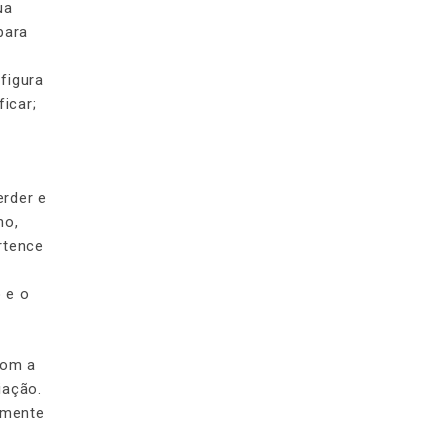
ua
para
a
figura
icar;
erder e
mo,
rtence
o e o
com a
iação.
amente