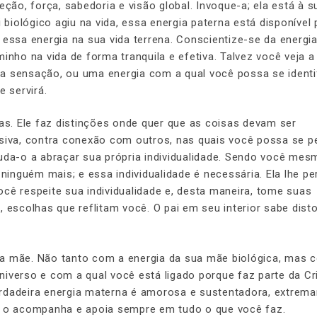
eção, força, sabedoria e visão global. Invoque-a; ela está à s
iológico agiu na vida, essa energia paterna está disponível 
 essa energia na sua vida terrena. Conscientize-se da energi
inho na vida de forma tranquila e efetiva. Talvez você veja a 
a sensação, ou uma energia com a qual você possa se identif
e servirá.
ras. Ele faz distinções onde quer que as coisas devam ser
ssiva, contra conexão com outros, nas quais você possa se p
uda-o a abraçar sua própria individualidade. Sendo você mes
 ninguém mais; e essa individualidade é necessária. Ela lhe pe
cê respeite sua individualidade e, desta maneira, tome suas
 escolhas que reflitam você. O pai em seu interior sabe dist
da mãe. Não tanto com a energia da sua mãe biológica, mas 
iverso e com a qual você está ligado porque faz parte da Cr
erdadeira energia materna é amorosa e sustentadora, extrem
to o acompanha e apoia sempre em tudo o que você faz.