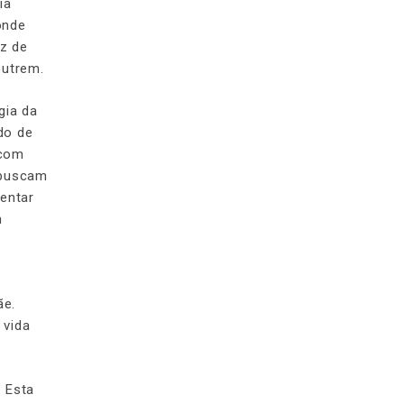
ia
onde
az de
outrem.
gia da
do de
 com
 buscam
entar
m
ãe.
 vida
. Esta