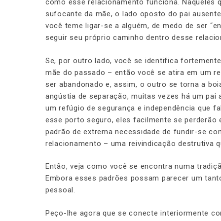
como esse relacionamento funciona. Naqueles q
sufocante da mãe, o lado oposto do pai ausente
você teme ligar-se a alguém, de medo de ser “en
seguir seu próprio caminho dentro desse relac
Se, por outro lado, você se identifica fortemen
mãe do passado – então você se atira em um r
ser abandonado e, assim, o outro se torna a bo
angústia de separação, muitas vezes há um pai 
um refúgio de segurança e independência que f
esse porto seguro, eles facilmente se perderão
padrão de extrema necessidade de fundir-se com
relacionamento – uma reivindicação destrutiva qu
Então, veja como você se encontra numa tradiçã
Embora esses padrões possam parecer um tanto 
pessoal.
Peço-lhe agora que se conecte interiormente co