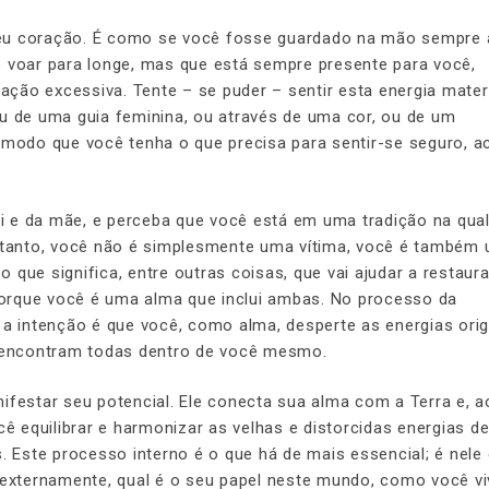
seu coração. É como se você fosse guardado na mão sempre 
o voar para longe, mas que está sempre presente para você,
ção excessiva. Tente – se puder – sentir esta energia mate
ou de uma guia feminina, ou através de uma cor, ou de um
 modo que você tenha o que precisa para sentir-se seguro, ac
pai e da mãe, e perceba que você está em uma tradição na qua
retanto, você não é simplesmente uma vítima, você é também
o que significa, entre outras coisas, que vai ajudar a restaura
 porque você é uma alma que inclui ambas. No processo da
 a intenção é que você, como alma, desperte as energias orig
e encontram todas dentro de você mesmo.
ifestar seu potencial. Ele conecta sua alma com a Terra e, a
 equilibrar e harmonizar as velhas e distorcidas energias de
. Este processo interno é o que há de mais essencial; é nele
o externamente, qual é o seu papel neste mundo, como você v