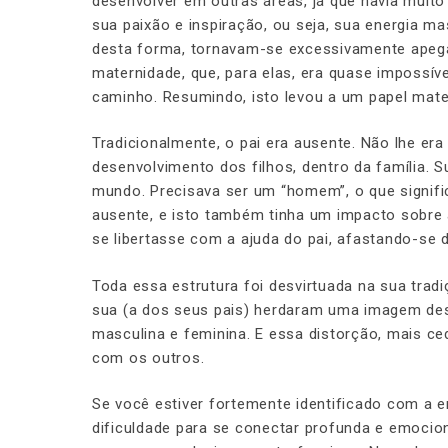
desenvolver em outras áreas, já que havia muit
sua paixão e inspiração, ou seja, sua energia m
desta forma, tornavam-se excessivamente apega
maternidade, que, para elas, era quase impossíve
caminho. Resumindo, isto levou a um papel mater
Tradicionalmente, o pai era ausente. Não lhe e
desenvolvimento dos filhos, dentro da família. Su
mundo. Precisava ser um “homem”, o que signific
ausente, e isto também tinha um impacto sobre a
se libertasse com a ajuda do pai, afastando-se d
Toda essa estrutura foi desvirtuada na sua tradi
sua (a dos seus pais) herdaram uma imagem dese
masculina e feminina. E essa distorção, mais ce
com os outros.
Se você estiver fortemente identificado com a e
dificuldade para se conectar profunda e emoci