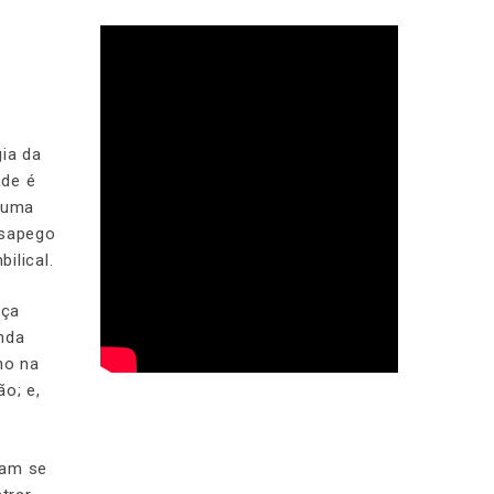
gia da
ade é
 uma
esapego
ilical.
nça
nda
ho na
o; e,
iam se