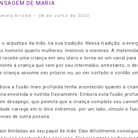
NSAGEM DE MARIA
amela Kribbe ~ 08 de Julho de 2020
o arquétipo da mãe, na sua tradição. Nessa tradição, a ener
tanto homens quanto mulheres, meninos e meninas. A maternid
ê recebe uma criança em seu útero e torna-se um canal para
mente à criança que vem por seu intermédio; entretanto, o d
a criança assuma seu próprio eu, ao ser cortado o cordão umb
mbora a fusão mais profunda tenha acontecido quando a cria
era envolvida e nutrida fisicamente. Embora esta fusão profu
 um desapego, que permite que a criança complete seu camin
dade carrega em si dois extremos: por um lado, vínculo e fusã
nicas de outra pessoa.
am limitadas ao seu papel de mãe. Elas dificilmente consegu