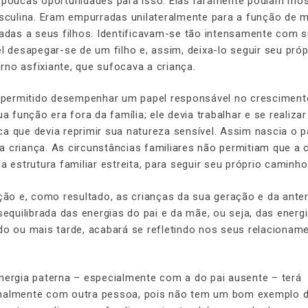
o poucas oportunidades para isso. Elas raramente podiam mos
asculina. Eram empurradas unilateralmente para a função de m
das a seus filhos. Identificavam-se tão intensamente com 
l desapegar-se de um filho e, assim, deixa-lo seguir seu próp
no asfixiante, que sufocava a criança.
ra permitido desempenhar um papel responsável no cresciment
a função era fora da família; ele devia trabalhar e se realizar
a que devia reprimir sua natureza sensível. Assim nascia o p
 criança. As circunstâncias familiares não permitiam que a 
a estrutura familiar estreita, para seguir seu próprio caminho
ção e, como resultado, as crianças da sua geração e da anter
quilibrada das energias do pai e da mãe, ou seja, das energ
do ou mais tarde, acabará se refletindo nos seus relacionam
nergia paterna – especialmente com a do pai ausente – terá
onalmente com outra pessoa, pois não tem um bom exemplo 