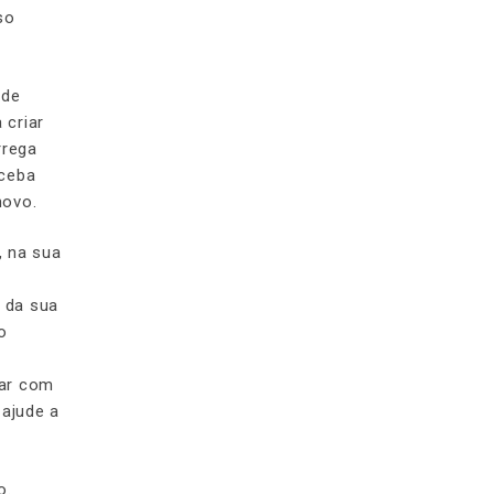
so
 de
 criar
rrega
rceba
novo.
, na sua
z da sua
o
har com
 ajude a
o.