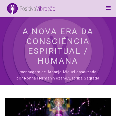
Home
Canalizações
A NOVA ERA DA
Arcanjos
CONSCIÊNCIA
Frases
ESPIRITUAL /
Inspiração
HUMANA
5D / Awake
mensagem de Arcanjo Miguel canalizada
por Ronna Herman Vezane/Escriba Sagrada
Preces