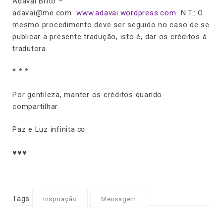
Adavaí Brito –
adavai@me.com
www.adavai.wordpress.com
N.T.: O
mesmo procedimento deve ser seguido no caso de se
publicar a presente tradução, isto é, dar os créditos à
tradutora.
* * *
Por gentileza, manter os créditos quando
compartilhar.
Paz e Luz infinita ∞
♥♥♥
Tags
Inspiração
Mensagem