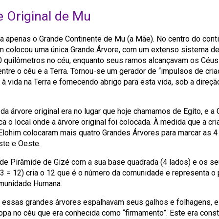
e Original de Mu
via apenas o Grande Continente de Mu (a Mãe). No centro do conti
im colocou uma única Grande Árvore, com um extenso sistema de
0 quilômetros no céu, enquanto seus ramos alcançavam os Céus
entre o céu e a Terra. Tornou-se um gerador de “impulsos de criaç
à vida na Terra e fornecendo abrigo para esta vida, sob a direç
 da árvore original era no lugar que hoje chamamos de Egito, e a
a o local onde a árvore original foi colocada. À medida que a cr
Elohim colocaram mais quatro Grandes Árvores para marcar as 4
este e Oeste.
de Pirâmide de Gizé com a sua base quadrada (4 lados) e os se
×3 = 12) cria o 12 que é o número da comunidade e representa o
omunidade Humana.
 essas grandes árvores espalhavam seus galhos e folhagens, e
pa no céu que era conhecida como “firmamento”. Este era const