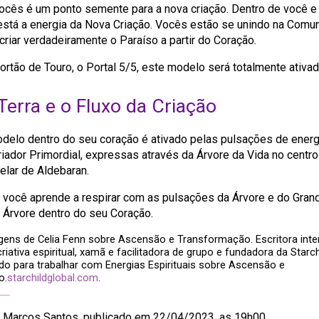
cês é um ponto semente para a nova criação. Dentro de você e
está a energia da Nova Criação. Vocês estão se unindo na Comu
criar verdadeiramente o Paraíso a partir do Coração.
rtão de Touro, o Portal 5/5, este modelo será totalmente ativad
Terra e o Fluxo da Criação
delo dentro do seu coração é ativado pelas pulsações de energ
iador Primordial, expressas através da Árvore da Vida no centro
elar de Aldebaran.
você aprende a respirar com as pulsações da Árvore e do Gran
a Árvore dentro do seu Coração.
ns de Celia Fenn sobre Ascensão e Transformação. Escritora inter
 criativa espiritual, xamã e facilitadora de grupo e fundadora da Starch
do para trabalhar com Energias Espirituais sobre Ascensão e
o.
starchildglobal.com
.
r Marcos Santos, publicado em 22/04/2023, as 19h00