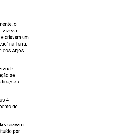
nente, o
 raízes e
 e criavam um
ão” na Terra,
ão dos Anjos
 Grande
iação se
 direções
us 4
 ponto de
las criavam
ituído por