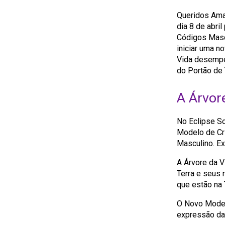
Queridos Ama
dia 8 de abri
Códigos Mascu
iniciar uma n
Vida desempe
do Portão de 
A Árvor
No Eclipse So
Modelo de Cr
Masculino. Ex
A Árvore da Vi
Terra e seus 
que estão na 
O Novo Model
expressão da 