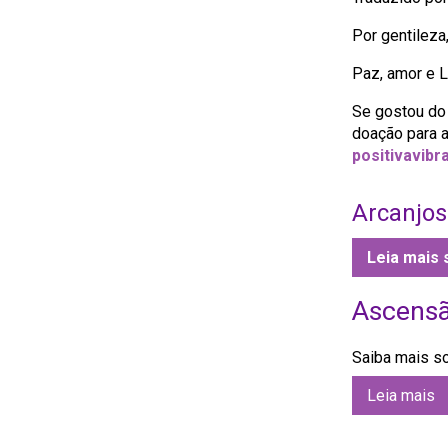
Por gentileza
Paz, amor e L
Se gostou do 
doação para a
positivavibr
Arcanjos
Leia mais 
Ascens
Saiba mais s
Leia mais