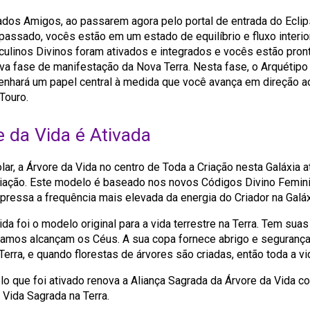
dos Amigos, ao passarem agora pelo portal de entrada do Eclip
l passado, vocês estão em um estado de equilíbrio e fluxo interi
linos Divinos foram ativados e integrados e vocês estão pron
ova fase de manifestação da Nova Terra. Nesta fase, o Arquétipo
nhará um papel central à medida que você avança em direção ao
Touro.
e da Vida é Ativada
lar, a Árvore da Vida no centro de Toda a Criação nesta Galáxia 
iação. Este modelo é baseado nos novos Códigos Divino Femini
pressa a frequência mais elevada da energia do Criador na Galáx
da foi o modelo original para a vida terrestre na Terra. Tem suas
ramos alcançam os Céus. A sua copa fornece abrigo e segurança
Terra, e quando florestas de árvores são criadas, então toda a vi
o que foi ativado renova a Aliança Sagrada da Árvore da Vida 
Vida Sagrada na Terra.