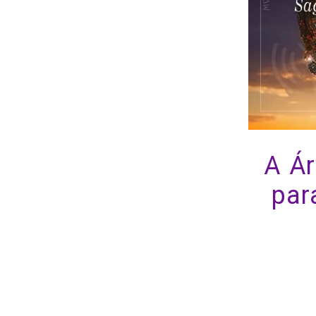
A Á
par