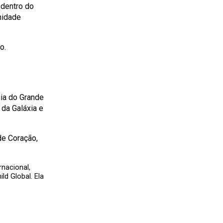
 dentro do
nidade
o.
ia do Grande
 da Galáxia e
de Coração,
nacional,
ild Global. Ela