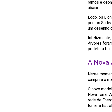
ramos e geome
abaixo.
Logo, os Eloh
pontos Sudest
um desenho cr
Infelizmente,
Árvores foram
protetora foi
A Nova 
Neste moment
cumprirá o ma
O novo model
Nova Terra. V
rede de Energ
tornar a Estre