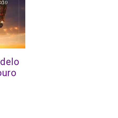
delo
ouro