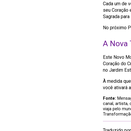
Cada um de vo
seu Coração 
Sagrada para 
No próximo Po
A Nova 
Este Novo Mo
Coração do Cr
no Jardim Est
À medida que 
você ativará 
Fonte:
Mensage
canal, artista,
viaja pelo mun
Transformaçã
Traduzido po