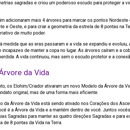
trias sagradas e criou um poderoso escudo para proteger a vid
im adicionaram mais 4 árvores para marcar os pontos Nordeste
e e Oeste, e para criar a geometria da estrela de 8 pontas na Ter
iativo de muito poder.
 à medida que as eras passaram e a vida se expandiu e evoluiu,
 incapazes de manter a copa no lugar. As árvores caíram e a cob
 perdida. A vida continuou, mas sem o escudo protetor e a conexã
Árvore da Vida
o, os Elohim/Criador ativaram um novo Modelo da Árvore da Vi
ndato original, mas de uma forma mais eficiente.
o da Árvore da Vida está sendo ativado nos Corações dos Asc
ocê é a Árvore da Vida e a mantém dentro de você. Juntos vocês
ias Sagradas para manter as quatro direções Sagradas e para e
la de 8 pontas da Vida na Terra.