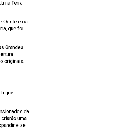
a na Terra
 e Oeste e os
ra, que foi
 as Grandes
ertura
o originais.
da que
ensionados da
 criarão uma
xpandir e se