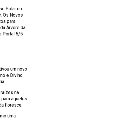
se Solar no
or. Os Novos
tos para
 da Árvore da
 Portal 5/5
ativou um novo
no e Divino
ia.
 raízes na
 para aqueles
da floresce.
como uma