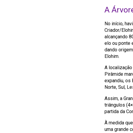
A Árvor
No início, ha
Criador/Eloh
alcançando 8
elo ou ponte 
dando origem 
Elohim.
A localização
Pirâmide marc
expandiu, os 
Norte, Sul, L
Assim, a Gran
triângulos (4
partida da C
À medida que
uma grande co